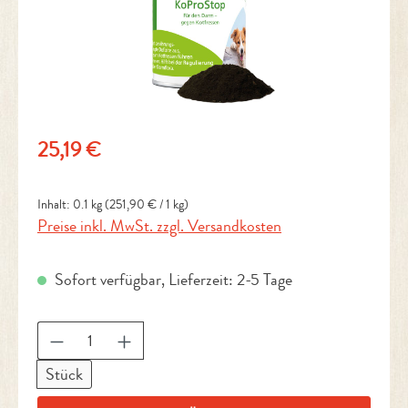
Regulärer Preis:
25,19 €
Inhalt:
0.1 kg
(251,90 € / 1 kg)
Preise inkl. MwSt. zzgl. Versandkosten
Sofort verfügbar, Lieferzeit: 2-5 Tage
Produkt Anzahl: Gib den gewünschten Wert ein 
Stück