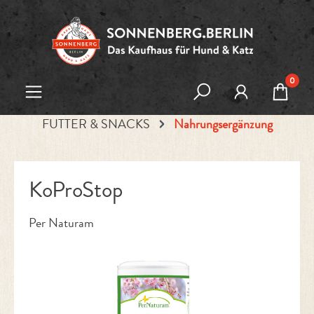
Zum Hauptinhalt springen
0
FUTTER & SNACKS
Nahrungsergänzung
KoProStop
Per Naturam
Bildergalerie überspringen