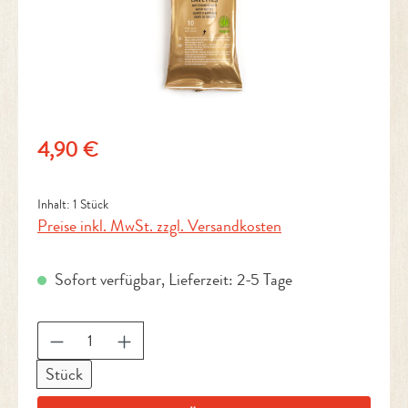
Regulärer Preis:
4,90 €
Inhalt:
1 Stück
Preise inkl. MwSt. zzgl. Versandkosten
Sofort verfügbar, Lieferzeit: 2-5 Tage
Produkt Anzahl: Gib den gewünschten Wert ein 
Stück