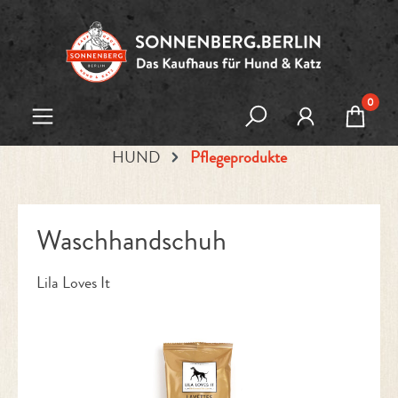
Zum Hauptinhalt springen
0
HUND
Pflegeprodukte
Waschhandschuh
Lila Loves It
Bildergalerie überspringen