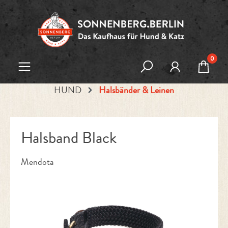
Zum Hauptinhalt springen
0
HUND
Halsbänder & Leinen
Halsband Black
Mendota
Bildergalerie überspringen