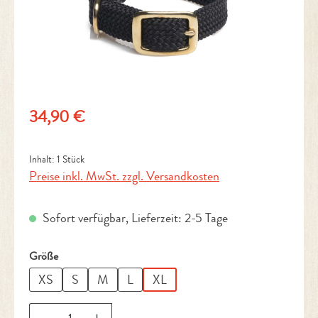
Regulärer Preis:
34,90 €
Inhalt:
1 Stück
Preise inkl. MwSt. zzgl. Versandkosten
Sofort verfügbar, Lieferzeit: 2-5 Tage
auswählen
Größe
XS
S
M
L
XL
Produkt Anzahl: Gib den gewünschten Wert ein 