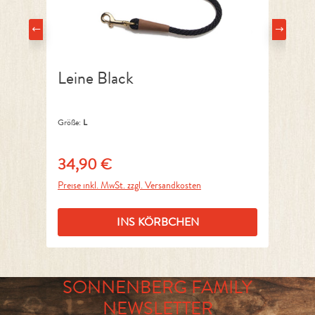
Leine Black
H
Größe:
L
Grö
34,90 €
3
Regulärer Preis:
Reg
Preise inkl. MwSt. zzgl. Versandkosten
Pre
INS KÖRBCHEN
SONNENBERG FAMILY
NEWSLETTER