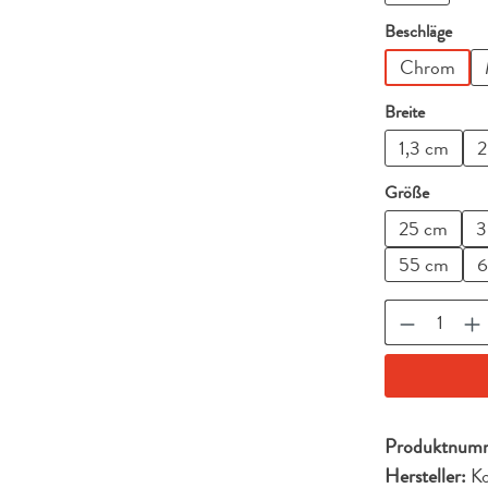
ausw
Beschläge
Chrom
auswähl
Breite
1,3 cm
2
auswähl
Größe
25 cm
3
55 cm
6
Produkt A
Produktnum
Hersteller:
Ko