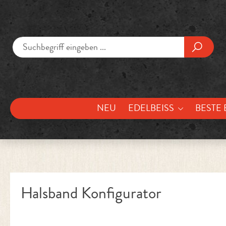
um Hauptinhalt springen
Zur Suche springen
NEU
EDELBEISS
BESTE 
Halsband Konfigurator
Bildergalerie überspringen