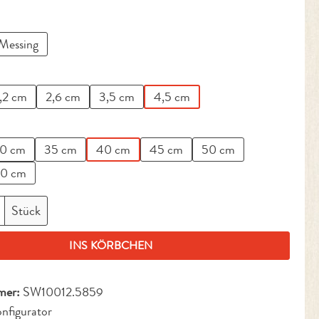
ählen
Messing
en
,2 cm
2,6 cm
3,5 cm
4,5 cm
en
0 cm
35 cm
40 cm
45 cm
50 cm
0 cm
nzahl: Gib den gewünschten Wert ein oder benut
Stück
INS KÖRBCHEN
mer:
SW10012.5859
nfigurator