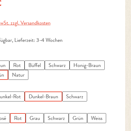
is:
€
MwSt. zzgl. Versandkosten
fügbar, Lieferzeit: 3-4 Wochen
uswählen
aun
Rot
Büffel
Schwarz
Honig-Braun
ün
Natur
wählen
unkel-Rot
Dunkel-Braun
Schwarz
en
osé
Rot
Grau
Schwarz
Grün
Weiss