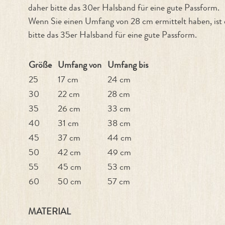
daher bitte das 30er Halsband für eine gute Passform.
Wenn Sie einen Umfang von 28 cm ermittelt haben, ist
bitte das 35er Halsband für eine gute Passform.
Größe
Umfang von
Umfang bis
25
17 cm
24 cm
30
22 cm
28 cm
35
26 cm
33 cm
40
31 cm
38 cm
45
37 cm
44 cm
50
42 cm
49 cm
55
45 cm
53 cm
60
50 cm
57 cm
MATERIAL