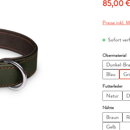
Regulärer Pre
85,00 
Preise inkl. 
Sofort ver
a
Obermaterial
Dunkel-Br
Blau
Gr
aus
Futterleder
Natur
D
auswähl
Nähte
Braun
R
Gelb