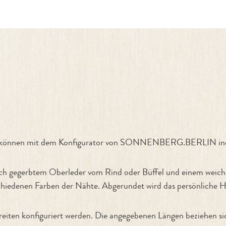
nfigurator"
en können mit dem Konfigurator von SONNENBERG.BERLIN indi
ich gegerbtem Oberleder vom Rind oder Büffel und einem weiche
iedenen Farben der Nähte. Abgerundet wird das persönliche Ha
eiten konfiguriert werden. Die angegebenen Längen beziehen si