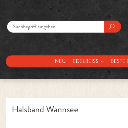
um Hauptinhalt springen
Zur Suche springen
NEU
EDELBEISS
BESTE 
Halsband Wannsee
Bildergalerie überspringen