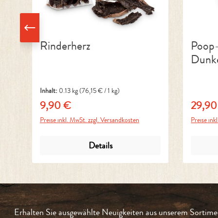
Rinderherz
Poop-
Dunk
Inhalt:
0.13 kg
(76,15 € / 1 kg)
9,90 €
29,90
Regulärer Preis:
Reguläre
Preise inkl. MwSt. zzgl. Versandkosten
Preise ink
Details
Erhalten Sie ausgewählte Neuigkeiten aus unserem Sortimen