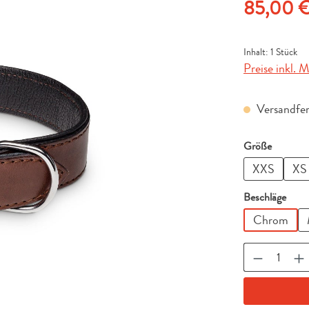
Regulärer Pre
85,00 
Inhalt:
1 Stück
Preise inkl. 
Versandfert
auswähl
Größe
XXS
XS
ausw
Beschläge
Chrom
Produkt A