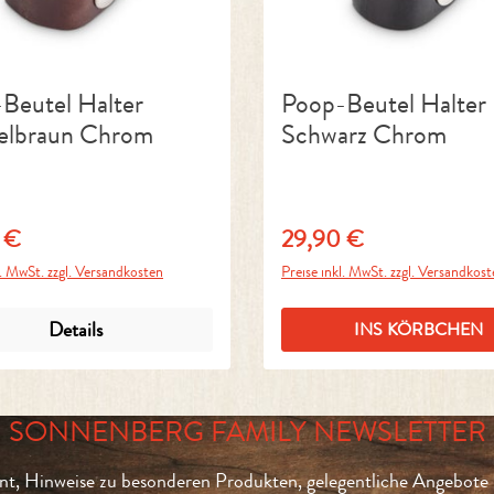
Beutel Halter
Poop-Beutel Halter
elbraun Chrom
Schwarz Chrom
 €
29,90 €
r Preis:
Regulärer Preis:
l. MwSt. zzgl. Versandkosten
Preise inkl. MwSt. zzgl. Versandkos
Details
INS KÖRBCHEN
SONNENBERG FAMILY NEWSLETTER
t, Hinweise zu besonderen Produkten, gelegentliche Angebote 