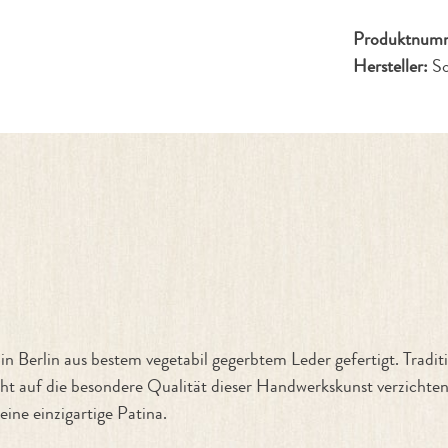
Produktnum
Hersteller:
S
Wannsee"
n aus bestem vegetabil gegerbtem Leder gefertigt. Traditione
t auf die besondere Qualität dieser Handwerkskunst verzichten.
ine einzigartige Patina.