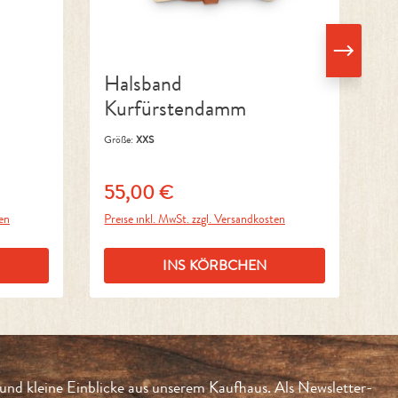
Halsband
H
Kurfürstendamm
Größe:
XXS
Grö
55,00 €
7
Regulärer Preis:
Reg
ten
Preise inkl. MwSt. zzgl. Versandkosten
Pre
INS KÖRBCHEN
und kleine Einblicke aus unserem Kaufhaus. Als Newsletter-