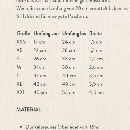
bitte das XS Halsband für eine gute Passform.
Wenn Sie einen Umfang von 28 cm ermittelt haben, ist
S Halsband für eine gute Passform.
Größe
Umfang von
Umfang bis
Breite
XXS
17 cm
24 cm
1,3 cm
XS
22 cm
28 cm
1,3 cm
S
26 cm
33 cm
2,2 cm
M
31 cm
38 cm
2,6 cm
L
37 cm
44 cm
3,5 cm
XL
42 cm
49 cm
3,5 cm
XXL
45 cm
53 cm
4,5 cm
MATERIAL
Dunkelbraunes Oberleder vom Rind