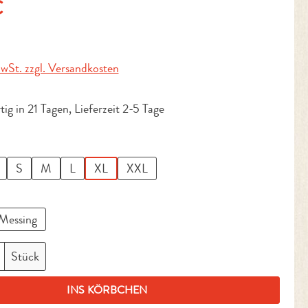
is:
€
MwSt. zzgl. Versandkosten
ig in 21 Tagen, Lieferzeit 2-5 Tage
en
S
M
L
XL
XXL
ählen
Messing
nzahl: Gib den gewünschten Wert ein oder benut
Stück
INS KÖRBCHEN