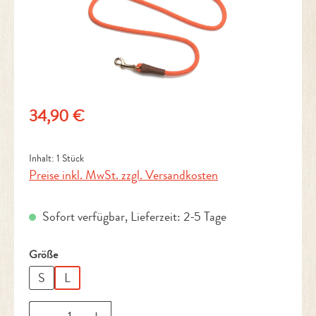
Regulärer Preis:
34,90 €
Inhalt:
1 Stück
Preise inkl. MwSt. zzgl. Versandkosten
Sofort verfügbar, Lieferzeit: 2-5 Tage
auswählen
Größe
S
L
Produkt Anzahl: Gib den gewünschten Wert ein 