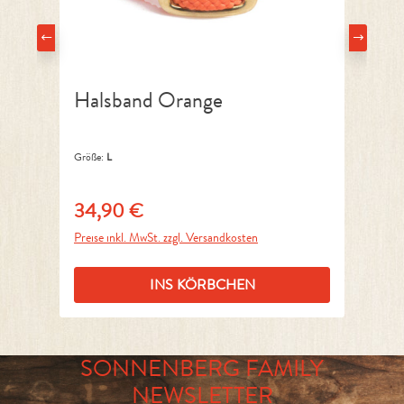
Halsband Orange
Le
Größe:
L
Grö
34,90 €
1
Regulärer Preis:
Reg
Preise inkl. MwSt. zzgl. Versandkosten
Pre
INS KÖRBCHEN
SONNENBERG FAMILY
NEWSLETTER