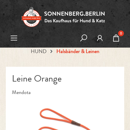
Zum Hauptinhalt springen
0
HUND
Halsbänder & Leinen
Leine Orange
Mendota
Bildergalerie überspringen