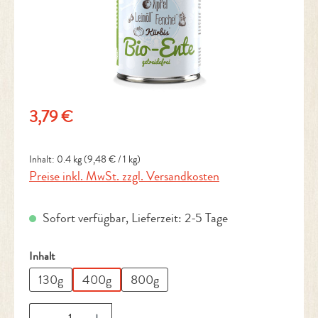
Regulärer Preis:
3,79 €
Inhalt:
0.4 kg
(9,48 € / 1 kg)
Preise inkl. MwSt. zzgl. Versandkosten
Sofort verfügbar, Lieferzeit: 2-5 Tage
auswählen
Inhalt
130g
400g
800g
Produkt Anzahl: Gib den gewünschten Wert ein 