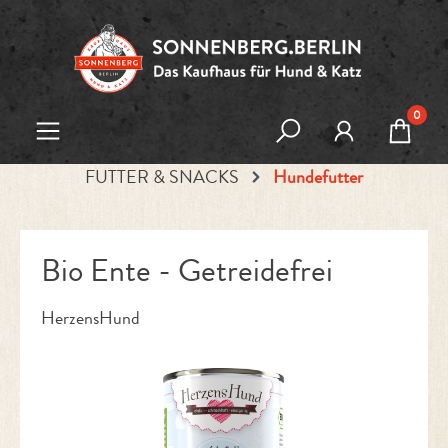
Zum Hauptinhalt springen
0
FUTTER & SNACKS
Hundefutter
Bio Ente - Getreidefrei
HerzensHund
Bildergalerie überspringen