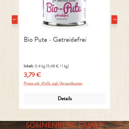
Bio Pute - Getreidefrei
Pf
Inhalt:
0.4 kg
(9,48 € / 1 kg)
Inh
3,79 €
4
Regulärer Preis:
Reg
Preise inkl. MwSt. zzgl. Versandkosten
Pre
Details
SONNENBERG FAMILY