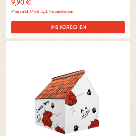
9,90 €
Regulärer Preis:
Preise inkl. MwSt. zzgl. Versandkosten
INS KÖRBCHEN