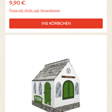
9,90 €
Regulärer Preis:
Preise inkl. MwSt. zzgl. Versandkosten
INS KÖRBCHEN