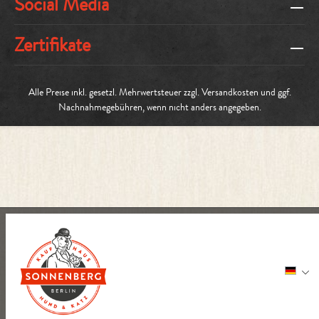
Social Media
Zertifikate
Alle Preise inkl. gesetzl. Mehrwertsteuer zzgl.
Versandkosten
und ggf.
Nachnahmegebühren, wenn nicht anders angegeben.