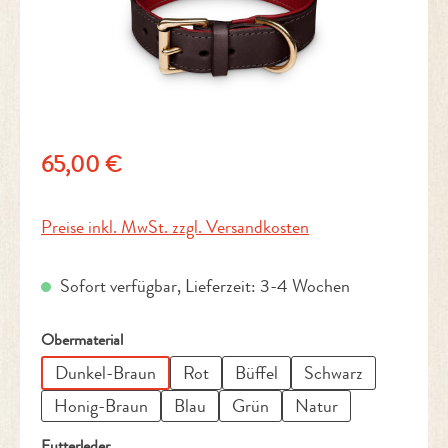
Regulärer Preis:
65,00 €
Preise inkl. MwSt. zzgl. Versandkosten
Sofort verfügbar, Lieferzeit: 3-4 Wochen
auswählen
Obermaterial
Dunkel-Braun
Rot
Büffel
Schwarz
Honig-Braun
Blau
Grün
Natur
auswählen
Futterleder