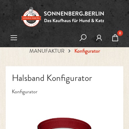
Zum Hauptinhalt springen
0
MANUFAKTUR
Konfigurator
Halsband Konfigurator
Konfigurator
Bildergalerie überspringen