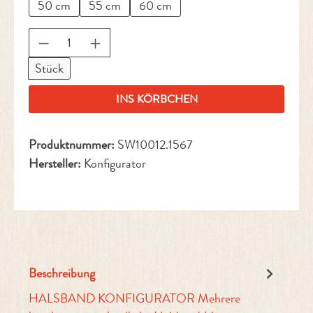
50 cm
55 cm
60 cm
Produkt Anzahl: Gib den gewünschten Wert ein 
Stück
INS KÖRBCHEN
Produktnummer:
SW10012.1567
Hersteller:
Konfigurator
Beschreibung
HALSBAND KONFIGURATOR Mehrere