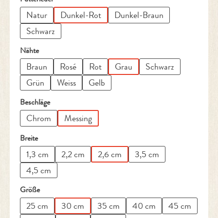
Natur
Dunkel-Rot
Dunkel-Braun
Schwarz
auswählen
Nähte
Braun
Rosé
Rot
Grau
Schwarz
Grün
Weiss
Gelb
auswählen
Beschläge
Chrom
Messing
auswählen
Breite
1,3 cm
2,2 cm
2,6 cm
3,5 cm
4,5 cm
auswählen
Größe
25 cm
30 cm
35 cm
40 cm
45 cm