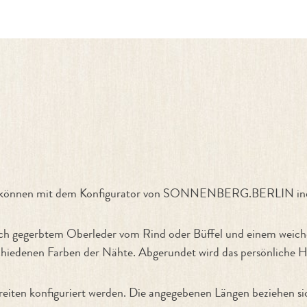
nfigurator"
en können mit dem Konfigurator von SONNENBERG.BERLIN indi
ich gegerbtem Oberleder vom Rind oder Büffel und einem weiche
iedenen Farben der Nähte. Abgerundet wird das persönliche Ha
eiten konfiguriert werden. Die angegebenen Längen beziehen si