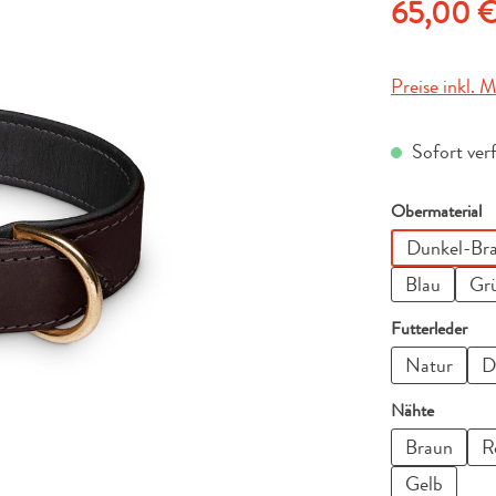
Regulärer Pre
65,00 
Preise inkl. 
Sofort ver
a
Obermaterial
Dunkel-Br
Blau
Gr
aus
Futterleder
Natur
D
auswähl
Nähte
Braun
R
Gelb