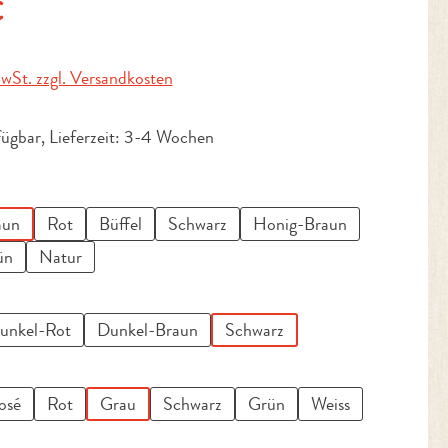
is:
€
MwSt. zzgl. Versandkosten
fügbar, Lieferzeit: 3-4 Wochen
uswählen
aun
Rot
Büffel
Schwarz
Honig-Braun
ün
Natur
wählen
unkel-Rot
Dunkel-Braun
Schwarz
en
osé
Rot
Grau
Schwarz
Grün
Weiss