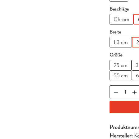
ausw
Beschläge
Chrom
auswähl
Breite
1,3 cm
2
auswähl
Größe
25 cm
3
55 cm
6
Produkt A
Produktnum
Hersteller:
Ko