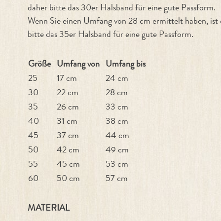
daher bitte das 30er Halsband für eine gute Passform.
Wenn Sie einen Umfang von 28 cm ermittelt haben, ist
bitte das 35er Halsband für eine gute Passform.
Größe
Umfang von
Umfang bis
25
17 cm
24 cm
30
22 cm
28 cm
35
26 cm
33 cm
40
31 cm
38 cm
45
37 cm
44 cm
50
42 cm
49 cm
55
45 cm
53 cm
60
50 cm
57 cm
MATERIAL