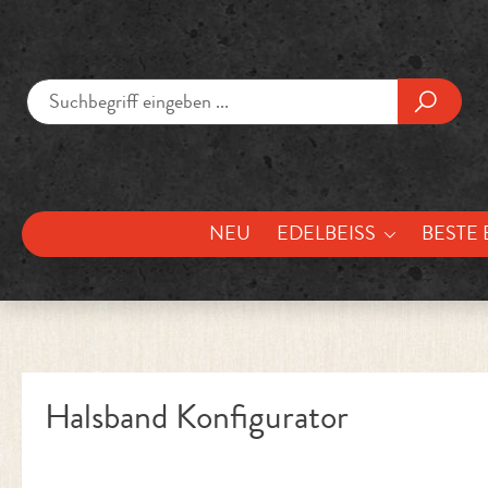
um Hauptinhalt springen
Zur Suche springen
NEU
EDELBEISS
BESTE 
Halsband Konfigurator
Bildergalerie überspringen