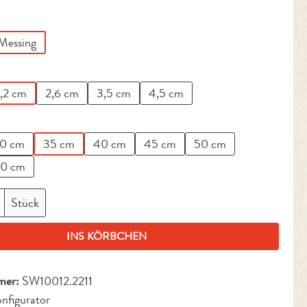
ählen
Messing
en
,2 cm
2,6 cm
3,5 cm
4,5 cm
en
0 cm
35 cm
40 cm
45 cm
50 cm
0 cm
nzahl: Gib den gewünschten Wert ein oder benut
Stück
INS KÖRBCHEN
mer:
SW10012.2211
nfigurator