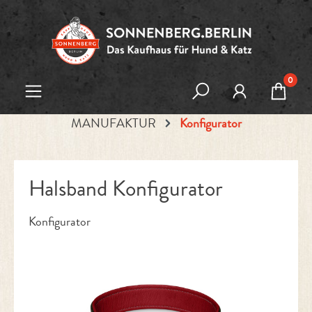
Zum Hauptinhalt springen
0
MANUFAKTUR
Konfigurator
Halsband Konfigurator
Konfigurator
Bildergalerie überspringen