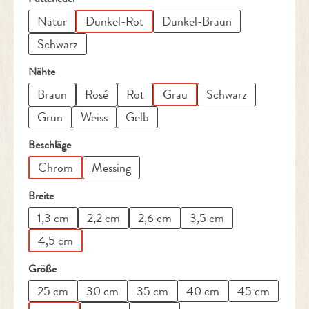
Natur
Dunkel-Rot
Dunkel-Braun
Schwarz
auswählen
Nähte
Braun
Rosé
Rot
Grau
Schwarz
Grün
Weiss
Gelb
auswählen
Beschläge
Chrom
Messing
auswählen
Breite
1,3 cm
2,2 cm
2,6 cm
3,5 cm
4,5 cm
auswählen
Größe
25 cm
30 cm
35 cm
40 cm
45 cm