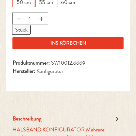
50 cm
55 cm
60 cm
Produkt Anzahl: Gib den gewünschten Wert ein 
Stück
INS KÖRBCHEN
Produktnummer:
SW10012.6669
Hersteller:
Konfigurator
Beschreibung
HALSBAND KONFIGURATOR Mehrere