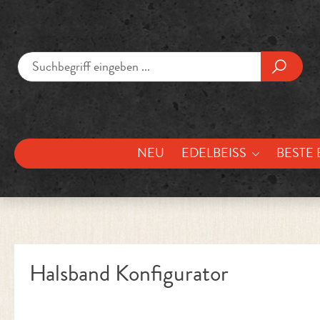
um Hauptinhalt springen
Zur Suche springen
NEU
EDELBEISS
BESTE 
Halsband Konfigurator
Bildergalerie überspringen