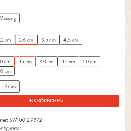
ählen
Messing
en
,2 cm
2,6 cm
3,5 cm
4,5 cm
en
0 cm
35 cm
40 cm
45 cm
50 cm
0 cm
nzahl: Gib den gewünschten Wert ein oder benut
Stück
INS KÖRBCHEN
mer:
SW10012.9372
nfigurator