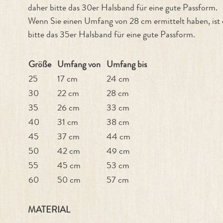
daher bitte das 30er Halsband für eine gute Passform.
Wenn Sie einen Umfang von 28 cm ermittelt haben, ist
bitte das 35er Halsband für eine gute Passform.
Größe
Umfang von
Umfang bis
25
17 cm
24 cm
30
22 cm
28 cm
35
26 cm
33 cm
40
31 cm
38 cm
45
37 cm
44 cm
50
42 cm
49 cm
55
45 cm
53 cm
60
50 cm
57 cm
MATERIAL