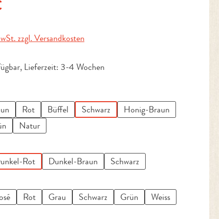
is:
€
MwSt. zzgl. Versandkosten
fügbar, Lieferzeit: 3-4 Wochen
uswählen
aun
Rot
Büffel
Schwarz
Honig-Braun
ün
Natur
wählen
unkel-Rot
Dunkel-Braun
Schwarz
en
osé
Rot
Grau
Schwarz
Grün
Weiss