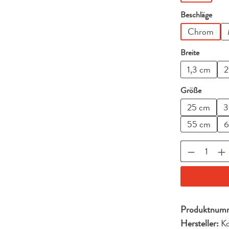
ausw
Beschläge
Chrom
auswähl
Breite
1,3 cm
2
auswähl
Größe
25 cm
3
55 cm
6
Produkt A
Produktnum
Hersteller:
Ko