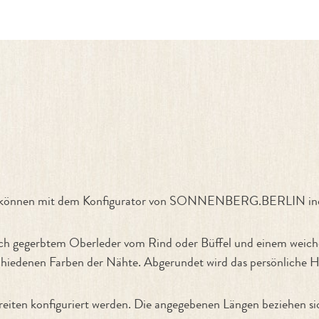
nfigurator"
en können mit dem Konfigurator von SONNENBERG.BERLIN indi
ich gegerbtem Oberleder vom Rind oder Büffel und einem weiche
iedenen Farben der Nähte. Abgerundet wird das persönliche Ha
eiten konfiguriert werden. Die angegebenen Längen beziehen si