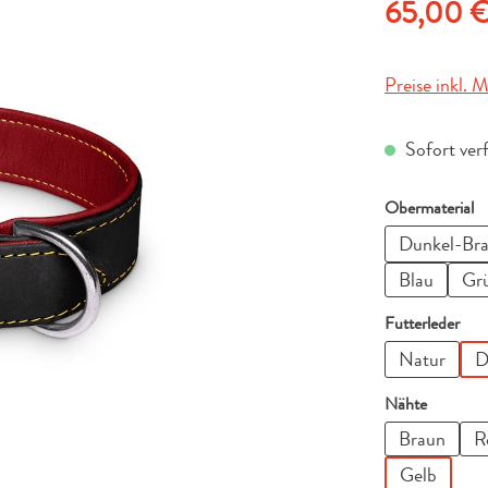
Regulärer Pre
65,00 
Preise inkl. 
Sofort ver
a
Obermaterial
Dunkel-Br
Blau
Gr
aus
Futterleder
Natur
D
auswähl
Nähte
Braun
R
Gelb