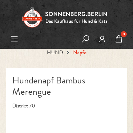
Zum Hauptinhalt springen
0
HUND
Näpfe
Hundenapf Bambus
Merengue
District 70
Bildergalerie überspringen