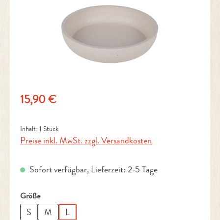
Regulärer Preis:
15,90 €
Inhalt:
1 Stück
Preise inkl. MwSt. zzgl. Versandkosten
Sofort verfügbar, Lieferzeit: 2-5 Tage
auswählen
Größe
S
M
L