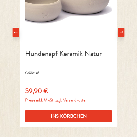
Hundenapf Keramik Natur
H
G
Größe:
M
Grö
59,90 €
12
Regulärer Preis:
Reg
Preise inkl. MwSt. zzgl. Versandkosten
Pre
INS KÖRBCHEN