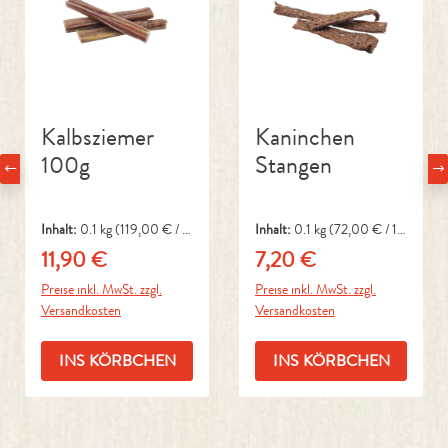
Kalbsziemer
Kaninchen
100g
Stangen
Inhalt:
0.1 kg
(119,00 € / 1
Inhalt:
0.1 kg
(72,00 € / 1
kg)
kg)
11,90 €
7,20 €
Regulärer Preis:
Regulärer Preis:
Preise inkl. MwSt. zzgl.
Preise inkl. MwSt. zzgl.
Versandkosten
Versandkosten
INS KÖRBCHEN
INS KÖRBCHEN