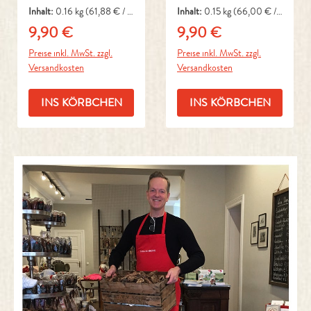
Inhalt:
0.16 kg
(61,88 € / 1
Inhalt:
0.15 kg
(66,00 € / 1
kg)
kg)
9,90 €
9,90 €
Regulärer Preis:
Regulärer Preis:
Preise inkl. MwSt. zzgl.
Preise inkl. MwSt. zzgl.
Versandkosten
Versandkosten
INS KÖRBCHEN
INS KÖRBCHEN