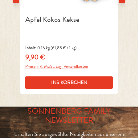
Apfel Kokos Kekse
B
Inhalt:
0.16 kg
(61,88 € / 1 kg)
Inh
9,90 €
9
Regulärer Preis:
Reg
Preise inkl. MwSt. zzgl. Versandkosten
Pre
INS KÖRBCHEN
SONNENBERG FAMILY
NEWSLETTER
Erhalten Sie ausgewählte Neuigkeiten aus unserem