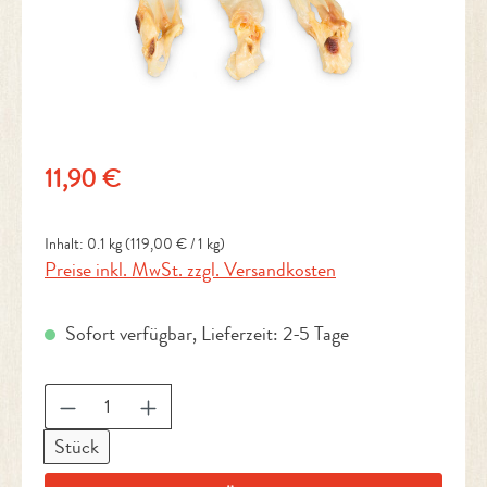
Regulärer Preis:
11,90 €
Inhalt:
0.1 kg
(119,00 € / 1 kg)
Preise inkl. MwSt. zzgl. Versandkosten
Sofort verfügbar, Lieferzeit: 2-5 Tage
Produkt Anzahl: Gib den gewünschten Wert ein 
Stück