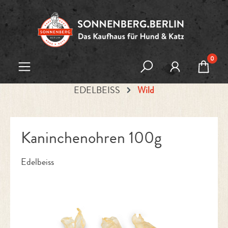
Zum Hauptinhalt springen
0
EDELBEISS
Wild
Kaninchenohren 100g
Edelbeiss
Bildergalerie überspringen