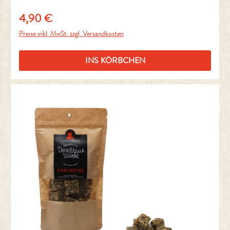
4,90 €
Regulärer Preis:
Preise inkl. MwSt. zzgl. Versandkosten
INS KÖRBCHEN