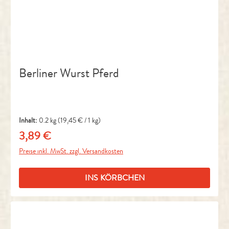
Berliner Wurst Pferd
Inhalt:
0.2 kg
(19,45 € / 1 kg)
3,89 €
Regulärer Preis:
Preise inkl. MwSt. zzgl. Versandkosten
INS KÖRBCHEN