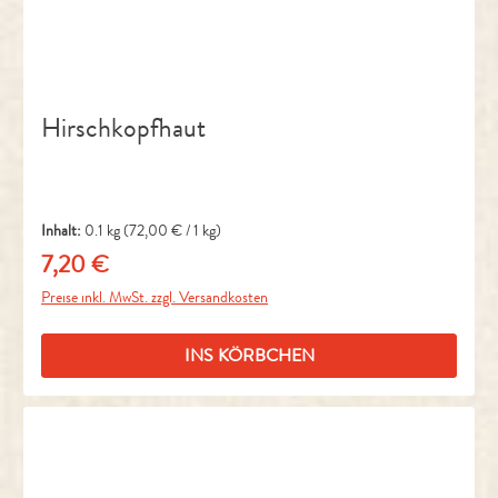
Hirschkopfhaut
Inhalt:
0.1 kg
(72,00 € / 1 kg)
7,20 €
Regulärer Preis:
Preise inkl. MwSt. zzgl. Versandkosten
INS KÖRBCHEN