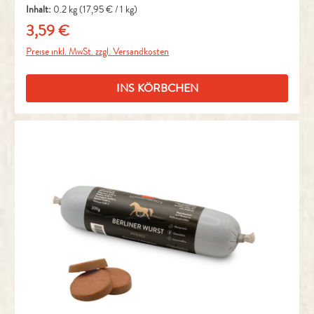
Inhalt:
0.2 kg
(17,95 € / 1 kg)
3,59 €
Regulärer Preis:
Preise inkl. MwSt. zzgl. Versandkosten
INS KÖRBCHEN