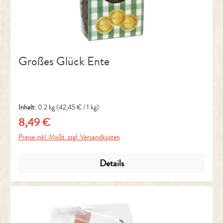
Großes Glück Ente
Inhalt:
0.2 kg
(42,45 € / 1 kg)
8,49 €
Regulärer Preis:
Preise inkl. MwSt. zzgl. Versandkosten
Details