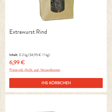
Extrawurst Rind
Inhalt:
0.2 kg
(34,95 € / 1 kg)
6,99 €
Regulärer Preis:
Preise inkl. MwSt. zzgl. Versandkosten
INS KÖRBCHEN