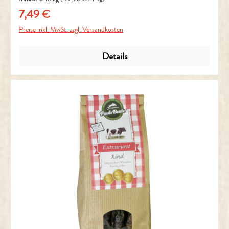
7,49 €
Regulärer Preis:
Preise inkl. MwSt. zzgl. Versandkosten
Details