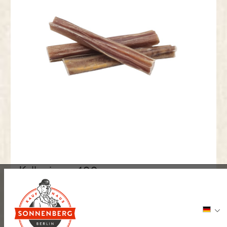
Kalbsziemer 100g
Inhalt:
0.1 kg
(119,00 € / 1 kg)