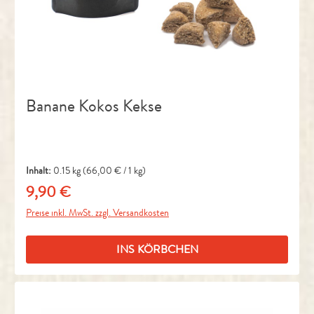
Banane Kokos Kekse
Inhalt:
0.15 kg
(66,00 € / 1 kg)
9,90 €
Regulärer Preis:
Preise inkl. MwSt. zzgl. Versandkosten
INS KÖRBCHEN