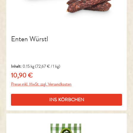
Enten Würstl
Inhalt:
0.15 kg
(72,67 € / 1 kg)
10,90 €
Regulärer Preis:
Preise inkl. MwSt. zzgl. Versandkosten
INS KÖRBCHEN