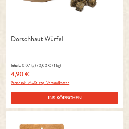
Dorschhaut Würfel
Inhalt:
0.07 kg
(70,00 € / 1 kg)
4,90 €
Regulärer Preis:
Preise inkl. MwSt. zzgl. Versandkosten
INS KÖRBCHEN