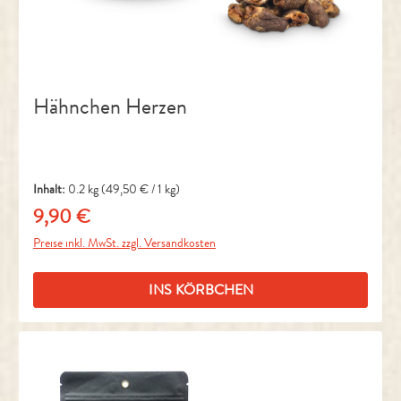
Hähnchen Herzen
Inhalt:
0.2 kg
(49,50 € / 1 kg)
9,90 €
Regulärer Preis:
Preise inkl. MwSt. zzgl. Versandkosten
INS KÖRBCHEN