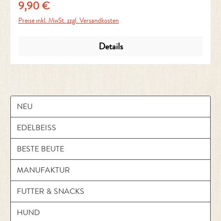
9,90 €
Regulärer Preis:
Preise inkl. MwSt. zzgl. Versandkosten
Details
NEU
EDELBEISS
BESTE BEUTE
MANUFAKTUR
FUTTER & SNACKS
HUND