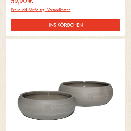
59,90 €
Regulärer Preis:
Preise inkl. MwSt. zzgl. Versandkosten
INS KÖRBCHEN