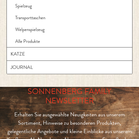
Spielzeug
Transporttaschen
Welpenspielzeug
Alle Produkte
KATZE
JOURNAL
SONNENBERG FAMILY
NEWSLETTER
Erhalten Sie ausgewählte Neuigkeiten aus unserem
Sortiment, Hinweise zu besonderen Produkten,
gelegentliche Angebote und kleine Einblicke aus unserem