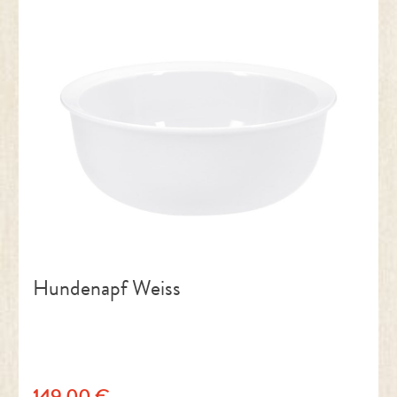
Hundenapf Weiss
149,00 €
Regulärer Preis: