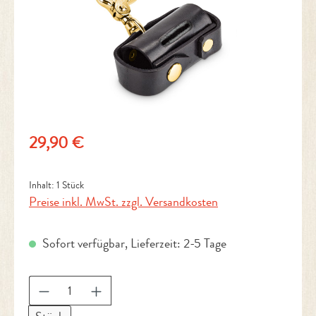
Regulärer Preis:
29,90 €
Inhalt:
1 Stück
Preise inkl. MwSt. zzgl. Versandkosten
Sofort verfügbar, Lieferzeit: 2-5 Tage
Produkt Anzahl: Gib den gewünschten Wert ein 