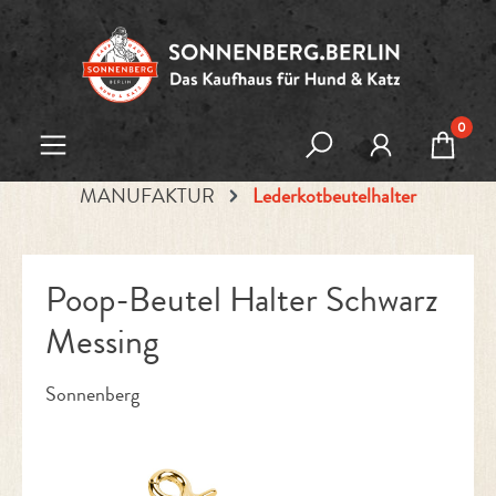
Zum Hauptinhalt springen
0
MANUFAKTUR
Lederkotbeutelhalter
Poop-Beutel Halter Schwarz
Messing
Sonnenberg
Bildergalerie überspringen